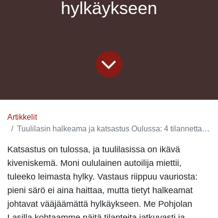
hylkäykseen
Artikkelit
Tuulilasin halkeama ja katsastus Oulussa: 4 tilannetta, jotka johtavat hylkäykseen
Katsastus on tulossa, ja tuulilasissa on ikävä
kiveniskemä. Moni oululainen autoilija miettii,
tuleeko leimasta hylky. Vastaus riippuu vauriosta:
pieni särö ei aina haittaa, mutta tietyt halkeamat
johtavat vääjäämättä hylkäykseen. Me Pohjolan
Lasilla kohtaamme näitä tilanteita jatkuvasti ja