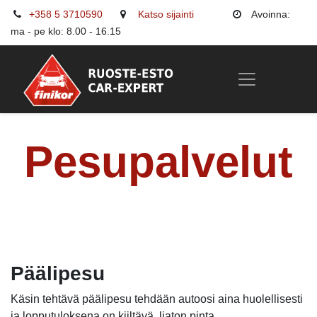
+358 5 3710590
Katso sijainti
Avoinna:
ma - pe klo: 8.00 - 16.15
Pesupalvelut
Päälipesu
Käsin tehtävä päälipesu tehdään autoosi aina huolellisesti
ja lopputuloksena on kiiltävä, liaton pinta.