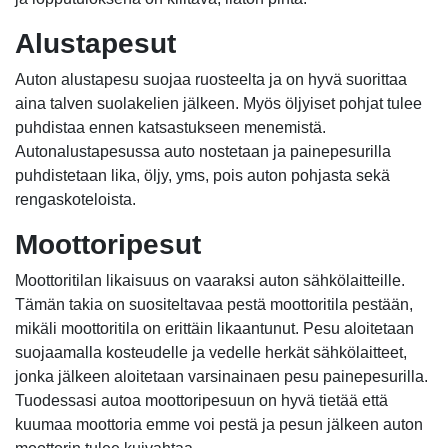
Alustapesut
Auton alustapesu suojaa ruosteelta ja on hyvä suorittaa
aina talven suolakelien jälkeen. Myös öljyiset pohjat tulee
puhdistaa ennen katsastukseen menemistä.
Autonalustapesussa auto nostetaan ja painepesurilla
puhdistetaan lika, öljy, yms, pois auton pohjasta sekä
rengaskoteloista.
Moottoripesut
Moottoritilan likaisuus on vaaraksi auton sähkölaitteille.
Tämän takia on suositeltavaa pestä moottoritila pestään,
mikäli moottoritila on erittäin likaantunut. Pesu aloitetaan
suojaamalla kosteudelle ja vedelle herkät sähkölaitteet,
jonka jälkeen aloitetaan varsinainaen pesu painepesurilla.
Tuodessasi autoa moottoripesuun on hyvä tietää että
kuumaa moottoria emme voi pestä ja pesun jälkeen auton