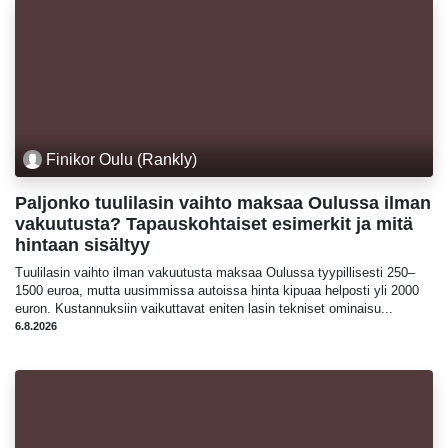
Finikor Oulu (Rankly)
Paljonko tuulilasin vaihto maksaa Oulussa ilman
vakuutusta? Tapauskohtaiset esimerkit ja mitä
hintaan sisältyy
Tuulilasin vaihto ilman vakuutusta maksaa Oulussa tyypillisesti 250–
1500 euroa, mutta uusimmissa autoissa hinta kipuaa helposti yli 2000
euron. Kustannuksiin vaikuttavat eniten lasin tekniset ominaisu...
6.8.2026